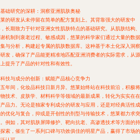
.
基础研究的深耕：洞察亚洲肌肤奥秘
悠莱的研发从未停留在简单的配方复刻上。其背靠强大的研发中
心，长期致力于针对亚洲女性肌肤特点的基础研究。从肌肤结构
代谢机制到衰老过程、敏感成因，悠莱的科学家们通过大量的数
收集与分析，构建起专属的肌肤数据库。这种基于本土化深入洞
的研发，确保了产品能更精准地匹配亚洲消费者的实际需求，从
头上提升了产品的针对性和有效性。
.
科技与成分的创新：赋能产品核心竞争力
十五年间，化妆品科技日新月异。悠莱始终站在科技前沿，积极
生物技术、皮肤学、材料科学等领域的最新成果，转化为实实在
的产品力。无论是独家专利成分的研发与应用，还是对经典活性
分的优化与复合，抑或是开创性的剂型与传输技术，悠莱都力求
破。例如，其对肌肤屏障修护、靶向抗老、高渗透技术等方面的
续探索，催生了一系列口碑与功效俱佳的明星产品，赢得了市场
广泛认可。