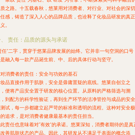
品质之路。十五载春秋，悠莱用对消费者、对行业、对社会的深
责任感，铸造了深入人心的品牌品质，也诠释了化妆品研发的真
意义。
一、 责任：品质的源头与承诺
“责任”二字，贯穿于悠莱品牌发展的始终。它并非一句空洞的口号
而是融入每一款产品诞生前、中、后的具体行动与坚守。
.
对消费者的责任：安全与功效的基石
化妆品直接作用于肌肤，安全是毋庸置疑的底线。悠莱自创立之
初，便将产品安全置于研发的核心位置。从原料的严格筛选与溯
源，到配方的科学性验证，再到生产环节的洁净管控与成品的安
性测试，每一步都建立起严苛的标准和透明的流程。这种对安全
致的追求，是对消费者健康最基本的责任担当。
与此责任也意味着对“有效”的承诺。悠莱深知，消费者期待的是真
能改善肌肤状态的产品。因此，其研发从不满足于表面的概念添