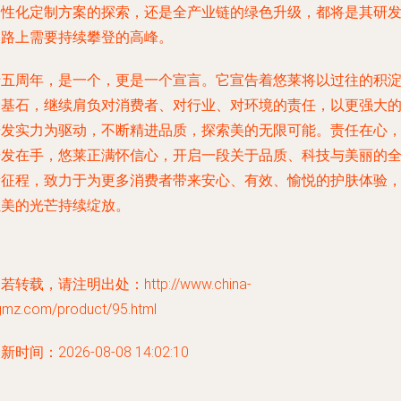
个性化定制方案的探索，还是全产业链的绿色升级，都将是其研
道路上需要持续攀登的高峰。
十五周年，是一个，更是一个宣言。它宣告着悠莱将以过往的积
为基石，继续肩负对消费者、对行业、对环境的责任，以更强大
研发实力为驱动，不断精进品质，探索美的无限可能。责任在心
研发在手，悠莱正满怀信心，开启一段关于品质、科技与美丽的
新征程，致力于为更多消费者带来安心、有效、愉悦的护肤体验
让美的光芒持续绽放。
若转载，请注明出处：http://www.china-
gmz.com/product/95.html
新时间：2026-08-08 14:02:10