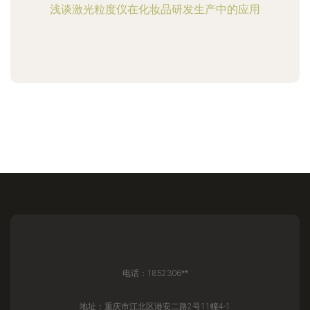
浅谈激光粒度仪在化妆品研发生产中的应用
电话：1852306**
地址：重庆市江北区港安二路2号11幢4-1