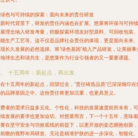
.
绿色与可持续的探索：面向未来的责任研发
在新时代背景下，研发的责任内涵也在扩展。悠莱将环保与可持
发展理念纳入研发考量，积极探索环境友好型原料、可回收包装
节能生产工艺等。这不仅是品牌社会责任的体现，更是面向未来
实现长久发展的必然选择。将“绿色基因”植入产品研发，让美丽事
与地球生态和谐共生，是悠莱作为行业引领者的又一重要课题。
三、 十五周年：新起点，再出发
站在十五周年的新起点，回望过去，“责任铸造品质”已深深烙印在
莱的品牌基因之中。这份责任将更加沉重，也更具意义。
消费者的需求日益多元化、个性化，科技的发展速度前所未有，
持续发展的要求也更加迫切。对悠莱而言，下一个十五年，意味
需要在坚守安全与功效底线的前提下，以更开放的姿态拥抱创新
以前瞻的视野布局研发。无论是精准护肤的进一步深化，智能化