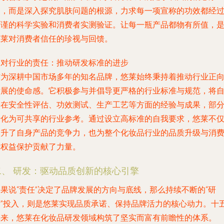
加，而是深入探究肌肤问题的根源，力求每一项宣称的功效都经
严谨的科学实验和消费者实测验证。让每一瓶产品都物有所值，
悠莱对消费者信任的珍视与回馈。
.
对行业的责任：推动研发标准的进步
作为深耕中国市场多年的知名品牌，悠莱始终秉持着推动行业正
发展的使命感。它积极参与并倡导更严格的行业标准与规范，将
身在安全性评估、功效测试、生产工艺等方面的经验与成果，部
转化为可共享的行业参考。通过设立高标准的自我要求，悠莱不
提升了自身产品的竞争力，也为整个化妆品行业的品质升级与消
者权益保护贡献了力量。
二、 研发：驱动品质创新的核心引擎
果说“责任”决定了品牌发展的方向与底线，那么持续不断的“研
发”投入，则是悠莱实现品质承诺、保持品牌活力的核心动力。十
年来，悠莱在化妆品研发领域构筑了坚实而富有前瞻性的体系。