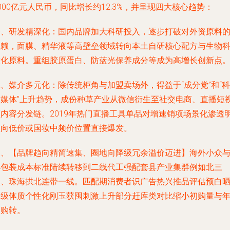
000亿元人民币，同比增长约12.3%，并呈现四大核心趋势：
一、研发精深化：国内品牌加大科研投入，逐步打破对外资原料
依赖，面膜、精华液等高壁垒领域转向本土自研核心配方与生物
技化原料。重组胶原蛋白、防蓝光保养成分等成为高增长创新点
、媒介多元化：除传统柜角与加盟卖场外，得益于“成分党”和“科
技媒体”上升趋势，成份种草产业从微信衍生至社交电商、直播短
频内容分发链。2019年热门直播工具单品对增速销项场景化渗透
显向低价或国妆中频价位置直接爆发。
三、【品牌趋向精简速集、圈地向降级冗余溢价迈进】海外小众
小包装成本标准陆续转移到二线代工强配套县产业集群例如北三
黑、珠海拱北连带一线。匹配期消费者识广告热兴推品评估预白
分级体质个性化刚玉获囤刺激上升部分赶库类对比缩小初购量与
复购转。