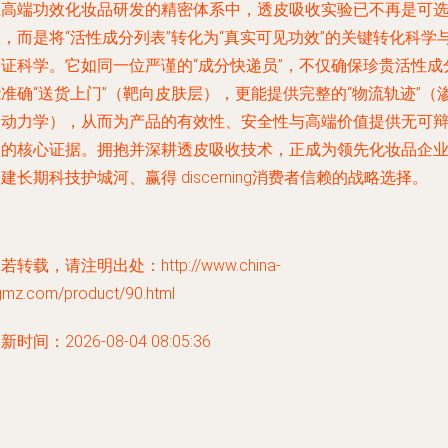
在高端功效化妆品研发的精密体系中，透皮吸收实验已不再是可
，而是将“活性成分列表”转化为“真实可见功效”的
关键转化科学
验证科学
。它如同一位严谨的“成分快递员”，不仅确保珍贵活性成
准确“送货上门”（靶向皮肤层），更能提供完整的“物流轨迹”（
透动力学），从而为产品的有效性、安全性与高端价值提供无可
驳的核心证据。拥抱并深耕透皮吸收技术，正成为领先化妆品企
建长期科技护城河、赢得 discerning消费者信赖的战略选择。
若转载，请注明出处：http://www.china-
gmz.com/product/90.html
新时间：2026-08-04 08:05:36