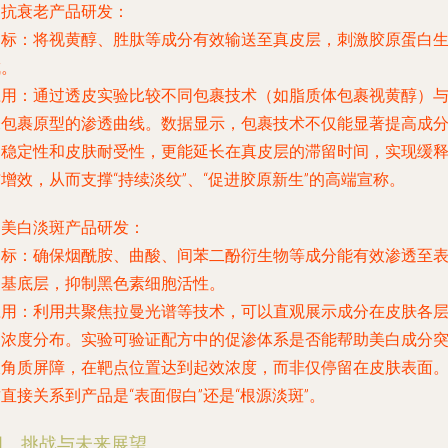
.
抗衰老产品研发
：
目标：将视黄醇、胜肽等成分有效输送至真皮层，刺激胶原蛋白
成。
应用：通过透皮实验比较不同包裹技术（如脂质体包裹视黄醇）
未包裹原型的渗透曲线。数据显示，包裹技术不仅能显著提高成
的稳定性和皮肤耐受性，更能延长在真皮层的滞留时间，实现缓
增效，从而支撑“持续淡纹”、“促进胶原新生”的高端宣称。
.
美白淡斑产品研发
：
目标：确保烟酰胺、曲酸、间苯二酚衍生物等成分能有效渗透至
皮基底层，抑制黑色素细胞活性。
应用：利用共聚焦拉曼光谱等技术，可以直观展示成分在皮肤各
的浓度分布。实验可验证配方中的促渗体系是否能帮助美白成分
破角质屏障，在靶点位置达到起效浓度，而非仅停留在皮肤表面
直接关系到产品是“表面假白”还是“根源淡斑”。
四、挑战与未来展望