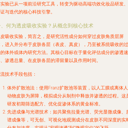
收实验
已从一项前沿研究工具，转变为驱动高端功效化妆品研发
验证与迭代的核心科技引擎。
一、何为透皮吸收实验？从概念到核心技术
透皮吸收实验，简言之，是研究活性成分如何穿过皮肤角质层屏
障，进入并分布于皮肤各层（表皮、真皮），乃至被系统吸收的
程的体外或体内研究方法。其核心目标在于量化评估成分的
渗透
率、渗透总量、在皮肤各层的滞留量以及作用时间
。
主流技术手段包括：
体外扩散池法
：使用Franz扩散池等装置，以人工膜或离体人
动物皮肤为屏障，模拟成分从制剂中释放并渗透的过程。这
研发初期筛选配方、优化促渗体系的黄金标准。
先进成像与光谱技术
：如共聚焦拉曼光谱、荧光显微成像、
谱成像等，可无创、可视化地观测成分在皮肤不同深度的实
分布与浓度，实现从“宏观渗透”到“微观定位”的飞跃。