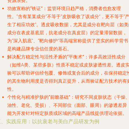
资源浪费。
功效宣称的“铁证”
：监管环境日趋严格，消费者也愈发理
性。“含有某某成分”不等于“皮肤吸收了该成分”，更不等于“
生了相应功效”。透皮吸收数据，尤其是成分在靶向层（如美
成分在表皮基底层，抗老成分在真皮层）的定量滞留数据，
为“深入肌底”、“靶向修护”等高端宣称提供了坚实的科学背书
是构建品牌专业信任度的基石。
解决配方稳定性与活性矛盾的“平衡术”
：许多高效活性成分
（如维A类、某些多肽）性质不稳定或皮肤渗透性差。透皮
验可以帮助评估经包覆、修饰或复合后的成分，在保持稳定
的其生物利用度是否得到真正提升，从而验证配方技术的有
性。
个性化与精准护肤的“前瞻基础”
：研究不同皮肤状态（干燥
油性、老化、受损）、不同部位（面部、眼周）的渗透差异
能为开发针对特定肤质或区域的高端产品线提供理论依据。
三、实践应用：以抗衰老与美白产品研发为例